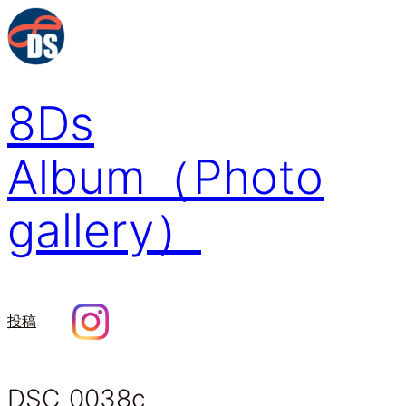
内
容
を
ス
8Ds
キ
ッ
プ
Album（Photo
gallery）
投稿
DSC_0038c