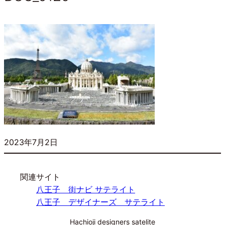
2023年7月2日
関連サイト
八王子 街ナビ サテライト
八王子 デザイナーズ サテライト
Hachioji designers satelite