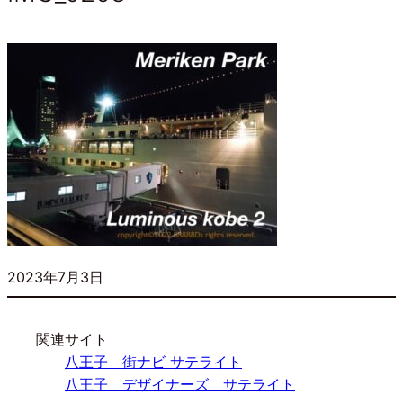
2023年7月3日
関連サイト
八王子 街ナビ サテライト
八王子 デザイナーズ サテライト