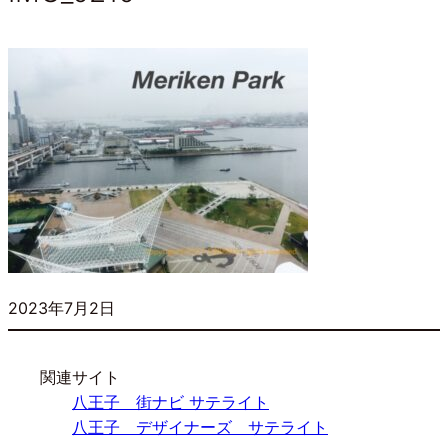
2023年7月2日
関連サイト
八王子 街ナビ サテライト
八王子 デザイナーズ サテライト